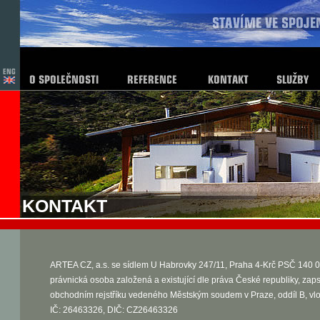
KONTAKT
ARTEA CZ, a.s. se sídlem U Habrovky 247/11, Praha 4-Krč PSČ 140 0
právnická osoba založená a existující dle práva České republiky, zap
obchodním rejstříku vedeného Městským soudem v Praze, oddíl B, vl
IČ: 26463326, DIČ: CZ26463326