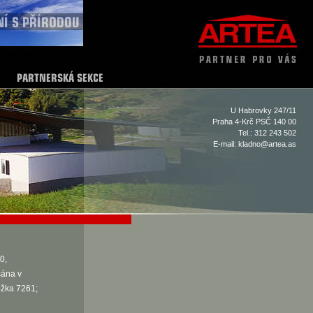
U Habrovky 247/11
Praha 4-Krč PSČ 140 00
Tel.: 312 243 502
E-mail:
kladno@artea.as
0,
sána v
ožka 7261;