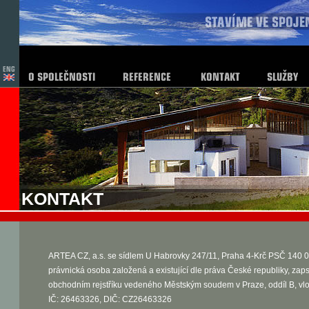
KONTAKT
ARTEA CZ, a.s. se sídlem U Habrovky 247/11, Praha 4-Krč PSČ 140 0
právnická osoba založená a existující dle práva České republiky, zap
obchodním rejstříku vedeného Městským soudem v Praze, oddíl B, vl
IČ: 26463326, DIČ: CZ26463326