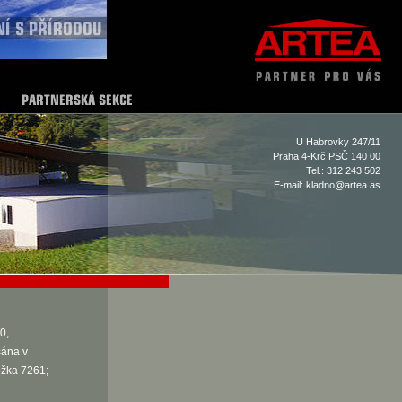
U Habrovky 247/11
Praha 4-Krč PSČ 140 00
Tel.: 312 243 502
E-mail:
kladno@artea.as
0,
sána v
ožka 7261;