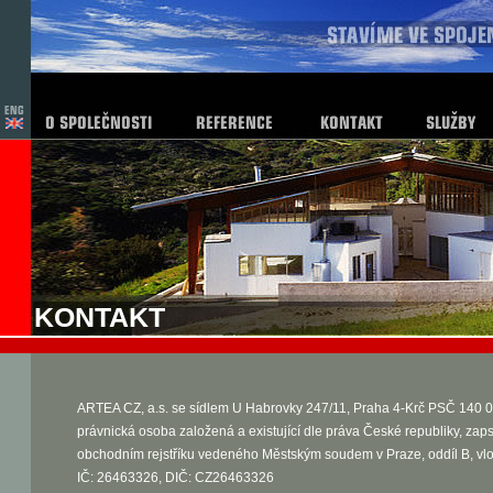
KONTAKT
ARTEA CZ, a.s. se sídlem U Habrovky 247/11, Praha 4-Krč PSČ 140 0
právnická osoba založená a existující dle práva České republiky, zap
obchodním rejstříku vedeného Městským soudem v Praze, oddíl B, vl
IČ: 26463326, DIČ: CZ26463326