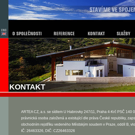
KONTAKT
ARTEA CZ, a.s. se sídlem U Habrovky 247/11, Praha 4-Krč PSČ 140 0
právnická osoba založená a existující dle práva České republiky, zap
obchodním rejstříku vedeného Městským soudem v Praze, oddíl B, vl
IČ: 26463326, DIČ: CZ26463326