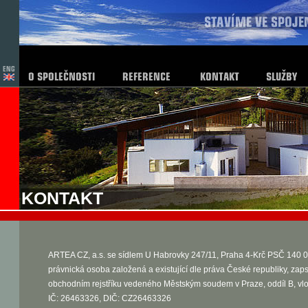
KONTAKT
ARTEA CZ, a.s. se sídlem U Habrovky 247/11, Praha 4-Krč PSČ 140 0
právnická osoba založená a existující dle práva České republiky, zap
obchodním rejstříku vedeného Městským soudem v Praze, oddíl B, vl
IČ: 26463326, DIČ: CZ26463326