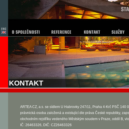
KONTAKT
ARTEA CZ, a.s. se sídlem U Habrovky 247/11, Praha 4-Krč PSČ 140 0
právnická osoba založená a existující dle práva České republiky, zap
obchodním rejstříku vedeného Městským soudem v Praze, oddíl B, vl
IČ: 26463326, DIČ: CZ26463326