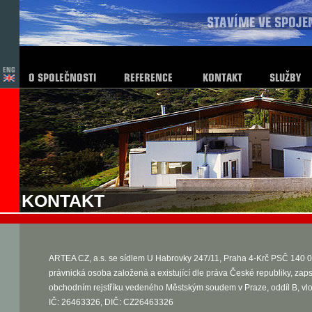
KONTAKT
ARTEA CZ, a.s. se sídlem U Habrovky 247/11, Praha 4-Krč PSČ 140 0
právnická osoba založená a existující dle práva České republiky, zap
obchodním rejstříku vedeného Městským soudem v Praze, oddíl B, vl
IČ: 26463326, DIČ: CZ26463326