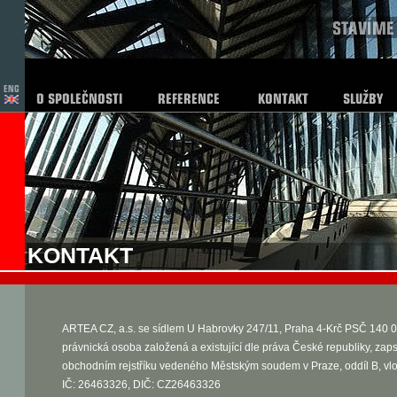
KONTAKT
ARTEA CZ, a.s. se sídlem U Habrovky 247/11, Praha 4-Krč PSČ 140 0
právnická osoba založená a existující dle práva České republiky, zap
obchodním rejstříku vedeného Městským soudem v Praze, oddíl B, vl
IČ: 26463326, DIČ: CZ26463326