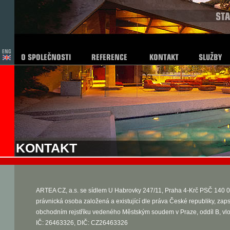
KONTAKT
ARTEA CZ, a.s. se sídlem U Habrovky 247/11, Praha 4-Krč PSČ 140 0
právnická osoba založená a existující dle práva České republiky, zap
obchodním rejstříku vedeného Městským soudem v Praze, oddíl B, vl
IČ: 26463326, DIČ: CZ26463326