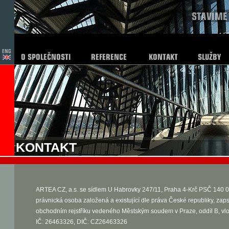
KONTAKT
ARTEA CZ, a.s. se sídlem U Habrovky 247/11, Praha 4-Krč PSČ 140 0
právnická osoba založená a existující dle práva České republiky, zap
obchodním rejstříku vedeného Městským soudem v Praze, oddíl B, vl
IČ: 26463326, DIČ: CZ26463326