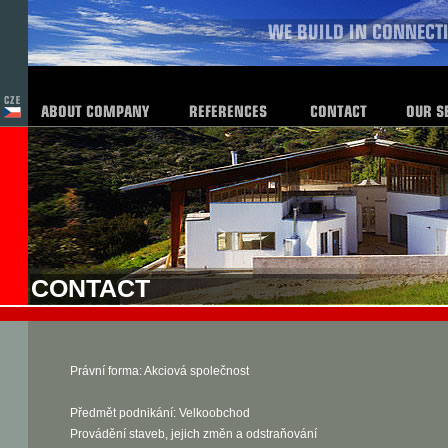
CONTACT
Právní forma: Akciová společnost
Předmět podnikání: Velkoobchod
Provádění staveb, jejich změn a odstraňování