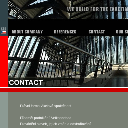
CONTACT
Právní forma: Akciová společnost
Předmět podnikání: Velkoobchod
Provádění staveb, jejich změn a odstraňování