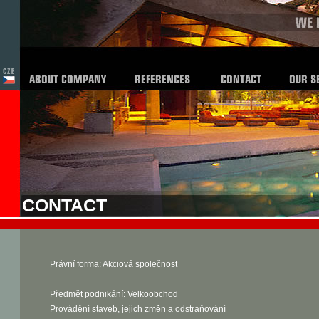
CONTACT
Právní forma: Akciová společnost
Předmět podnikání: Velkoobchod
Provádění staveb, jejich změn a odstraňování