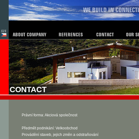
CONTACT
Právní forma: Akciová společnost
Předmět podnikání: Velkoobchod
Provádění staveb, jejich změn a odstraňování