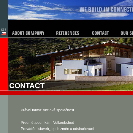
CONTACT
Právní forma: Akciová společnost
Předmět podnikání: Velkoobchod
Provádění staveb, jejich změn a odstraňování