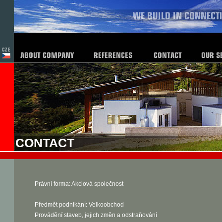
CONTACT
Právní forma: Akciová společnost
Předmět podnikání: Velkoobchod
Provádění staveb, jejich změn a odstraňování