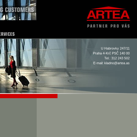
U Habrovky 247/11
Praha 4-Krč PSČ 140 00
Tel.: 312 243 502
E-mail:
kladno@artea.as