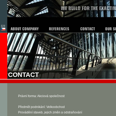
CONTACT
Právní forma: Akciová společnost
Předmět podnikání: Velkoobchod
Provádění staveb, jejich změn a odstraňování