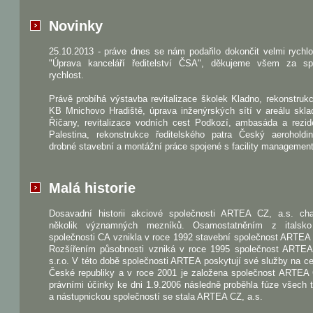
Novinky
25.10.2013 - práve dnes se nám podařilo dokončit velmi rychl
"Úprava kanceláří ředitelství ČSA", děkujeme všem za sp
rychlost.
Právě probíhá výstavba revitalizace školek Kladno, rekonstru
KB Mnichovo Hradiště, úprava inženýrských sítí v areálu skla
Říčany, revitalizace vodních cest Podkozí, ambasáda a rezid
Palestina, rekonstrukce ředitelského patra Český aeroholdi
drobné stavební a montážní práce spojené s facility managemen
Malá historie
Dosavadní historii akciové společnosti ARTEA CZ, a.s. char
několik významných mezníků. Osamostatněním z italsk
společnosti CA vznikla v roce 1992 stavební společnost ARTEA s
Rozšířením působnosti vzniká v roce 1995 společnost ART
s.r.o. V této době společnosti ARTEA poskytují své služby na 
České republiky a v roce 2001 je založena společnost ARTEA 
právními účinky ke dni 1.9.2006 následně proběhla fúze všech t
a nástupnickou společností se stala ARTEA CZ, a.s.