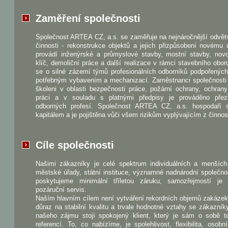
Zaměření společnosti
Společnost ARTEA CZ, a.s. se zaměřuje na nejnáročnější odvět
činnosti - rekonstrukce objektů a jejich přizpůsobení novému 
provádí inženýrské a průmyslové stavby, mostní stavby, nov
klíč, demoliční práce a další realizace v rámci stavebního obo
se o silné zázemí týmů profesionálních odborníků podpořenýc
potřebným vybavením a mechanizací. Zaměstnanci společnosti 
školeni v oblasti bezpečnosti práce, požární ochrany, ochrany
práci a v souladu s platnými předpisy je prováděno pře
odborných profesí. Společnost ARTEA CZ, a.s. hospodaří 
kapitálem a je pojištěna vůči všem rizikům vyplývajícím z činnost
Cíle společnosti
Našimi zákazníky je celé spektrum individuálních a menších 
městské úřady, státní instituce, významné nadnárodní společno
poskytujeme minimální tříletou záruku, samozřejmostí je
pozáruční servis.
Naším hlavním cílem není vytváření rekordních objemů zakázek
důraz na stabilní kvalitu a trvale hodnotné vztahy se zákazník
našeho zájmu stojí spokojený klient, který je sám o sobě to
referencí. To, co nabízíme, je spolehlivost, flexibilita, osobn