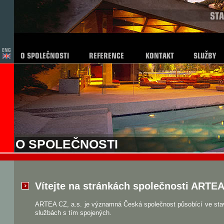
O SPOLEČNOSTI
Vítejte na stránkách společnosti ARTEA 
ARTEA CZ, a.s. je významná Česká společnost působící ve stav
službách s tím spojených.