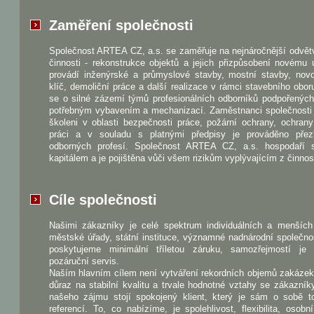
Zaměření společnosti
Společnost ARTEA CZ, a.s. se zaměřuje na nejnáročnější odvět
činnosti - rekonstrukce objektů a jejich přizpůsobení novému 
provádí inženýrské a průmyslové stavby, mostní stavby, nov
klíč, demoliční práce a další realizace v rámci stavebního obo
se o silné zázemí týmů profesionálních odborníků podpořenýc
potřebným vybavením a mechanizací. Zaměstnanci společnosti 
školeni v oblasti bezpečnosti práce, požární ochrany, ochrany
práci a v souladu s platnými předpisy je prováděno pře
odborných profesí. Společnost ARTEA CZ, a.s. hospodaří 
kapitálem a je pojištěna vůči všem rizikům vyplývajícím z činnost
Cíle společnosti
Našimi zákazníky je celé spektrum individuálních a menších 
městské úřady, státní instituce, významné nadnárodní společno
poskytujeme minimální tříletou záruku, samozřejmostí je
pozáruční servis.
Naším hlavním cílem není vytváření rekordních objemů zakázek
důraz na stabilní kvalitu a trvale hodnotné vztahy se zákazník
našeho zájmu stojí spokojený klient, který je sám o sobě to
referencí. To, co nabízíme, je spolehlivost, flexibilita, osobn