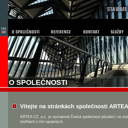
O SPOLEČNOSTI
Vítejte na stránkách společnosti ARTEA 
ARTEA CZ, a.s. je významná Česká společnost působící ve stav
službách s tím spojených.