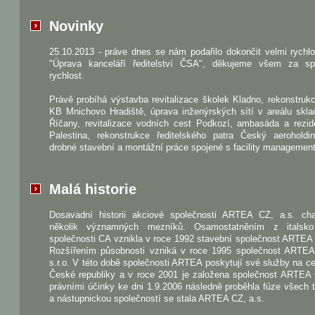
Novinky
25.10.2013 - práve dnes se nám podařilo dokončit velmi rychl
"Úprava kanceláří ředitelství ČSA", děkujeme všem za sp
rychlost.
Právě probíhá výstavba revitalizace školek Kladno, rekonstru
KB Mnichovo Hradiště, úprava inženýrských sítí v areálu skla
Říčany, revitalizace vodních cest Podkozí, ambasáda a rezid
Palestina, rekonstrukce ředitelského patra Český aeroholdi
drobné stavební a montážní práce spojené s facility managemen
Malá historie
Dosavadní historii akciové společnosti ARTEA CZ, a.s. char
několik významných mezníků. Osamostatněním z italsk
společnosti CA vznikla v roce 1992 stavební společnost ARTEA s
Rozšířením působnosti vzniká v roce 1995 společnost ART
s.r.o. V této době společnosti ARTEA poskytují své služby na 
České republiky a v roce 2001 je založena společnost ARTEA 
právními účinky ke dni 1.9.2006 následně proběhla fúze všech t
a nástupnickou společností se stala ARTEA CZ, a.s.