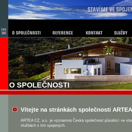
O SPOLEČNOSTI
Vítejte na stránkách společnosti ARTEA 
ARTEA CZ, a.s. je významná Česká společnost působící ve stav
službách s tím spojených.