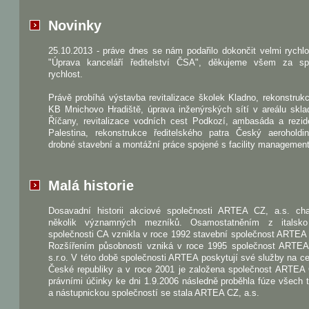
Novinky
25.10.2013 - práve dnes se nám podařilo dokončit velmi rychl
"Úprava kanceláří ředitelství ČSA", děkujeme všem za sp
rychlost.
Právě probíhá výstavba revitalizace školek Kladno, rekonstru
KB Mnichovo Hradiště, úprava inženýrských sítí v areálu skla
Říčany, revitalizace vodních cest Podkozí, ambasáda a rezid
Palestina, rekonstrukce ředitelského patra Český aeroholdi
drobné stavební a montážní práce spojené s facility managemen
Malá historie
Dosavadní historii akciové společnosti ARTEA CZ, a.s. char
několik významných mezníků. Osamostatněním z italsk
společnosti CA vznikla v roce 1992 stavební společnost ARTEA s
Rozšířením působnosti vzniká v roce 1995 společnost ART
s.r.o. V této době společnosti ARTEA poskytují své služby na 
České republiky a v roce 2001 je založena společnost ARTEA 
právními účinky ke dni 1.9.2006 následně proběhla fúze všech t
a nástupnickou společností se stala ARTEA CZ, a.s.