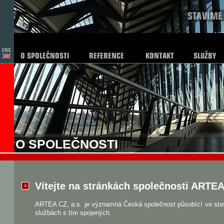
O SPOLEČNOSTI
Vítejte na stránkách společnosti ARTEA 
ARTEA CZ, a.s. je významná Česká společnost působící ve stav
službách s tím spojených.