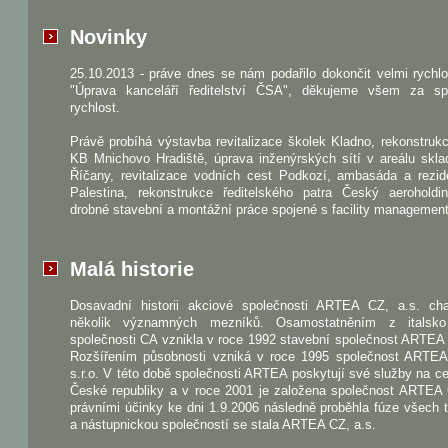
Novinky
25.10.2013 - práve dnes se nám podařilo dokončit velmi rychl
"Úprava kanceláří ředitelství ČSA", děkujeme všem za sp
rychlost.
Právě probíhá výstavba revitalizace školek Kladno, rekonstru
KB Mnichovo Hradiště, úprava inženýrských sítí v areálu skla
Říčany, revitalizace vodních cest Podkozí, ambasáda a rezid
Palestina, rekonstrukce ředitelského patra Český aeroholdi
drobné stavební a montážní práce spojené s facility managemen
Malá historie
Dosavadní historii akciové společnosti ARTEA CZ, a.s. char
několik významných mezníků. Osamostatněním z italsk
společnosti CA vznikla v roce 1992 stavební společnost ARTEA s
Rozšířením působnosti vzniká v roce 1995 společnost ART
s.r.o. V této době společnosti ARTEA poskytují své služby na 
České republiky a v roce 2001 je založena společnost ARTEA 
právními účinky ke dni 1.9.2006 následně proběhla fúze všech t
a nástupnickou společností se stala ARTEA CZ, a.s.