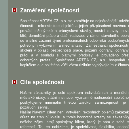
Zaměření společnosti
Společnost ARTEA CZ, a.s. se zaměřuje na nejnáročnější odvět
činnosti - rekonstrukce objektů a jejich přizpůsobení novému 
provádí inženýrské a průmyslové stavby, mostní stavby, nov
klíč, demoliční práce a další realizace v rámci stavebního obo
se o silné zázemí týmů profesionálních odborníků podpořenýc
potřebným vybavením a mechanizací. Zaměstnanci společnosti 
školeni v oblasti bezpečnosti práce, požární ochrany, ochrany
práci a v souladu s platnými předpisy je prováděno pře
odborných profesí. Společnost ARTEA CZ, a.s. hospodaří 
kapitálem a je pojištěna vůči všem rizikům vyplývajícím z činnost
Cíle společnosti
Našimi zákazníky je celé spektrum individuálních a menších 
městské úřady, státní instituce, významné nadnárodní společno
poskytujeme minimální tříletou záruku, samozřejmostí je
pozáruční servis.
Naším hlavním cílem není vytváření rekordních objemů zakázek
důraz na stabilní kvalitu a trvale hodnotné vztahy se zákazník
našeho zájmu stojí spokojený klient, který je sám o sobě to
referencí. To, co nabízíme, je spolehlivost, flexibilita, osobn