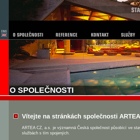
O SPOLEČNOSTI
Vítejte na stránkách společnosti ARTEA 
ARTEA CZ, a.s. je významná Česká společnost působící ve stav
službách s tím spojených.