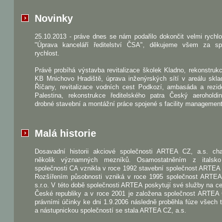
Novinky
25.10.2013 - práve dnes se nám podařilo dokončit velmi rychl
"Úprava kanceláří ředitelství ČSA", děkujeme všem za sp
rychlost.
Právě probíhá výstavba revitalizace školek Kladno, rekonstru
KB Mnichovo Hradiště, úprava inženýrských sítí v areálu skla
Říčany, revitalizace vodních cest Podkozí, ambasáda a rezid
Palestina, rekonstrukce ředitelského patra Český aeroholdi
drobné stavební a montážní práce spojené s facility managemen
Malá historie
Dosavadní historii akciové společnosti ARTEA CZ, a.s. char
několik významných mezníků. Osamostatněním z italsk
společnosti CA vznikla v roce 1992 stavební společnost ARTEA s
Rozšířením působnosti vzniká v roce 1995 společnost ART
s.r.o. V této době společnosti ARTEA poskytují své služby na 
České republiky a v roce 2001 je založena společnost ARTEA 
právními účinky ke dni 1.9.2006 následně proběhla fúze všech t
a nástupnickou společností se stala ARTEA CZ, a.s.