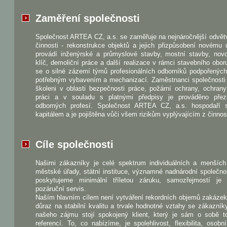
Zaměření společnosti
Společnost ARTEA CZ, a.s. se zaměřuje na nejnáročnější odvět
činnosti - rekonstrukce objektů a jejich přizpůsobení novému 
provádí inženýrské a průmyslové stavby, mostní stavby, nov
klíč, demoliční práce a další realizace v rámci stavebního obo
se o silné zázemí týmů profesionálních odborníků podpořenýc
potřebným vybavením a mechanizací. Zaměstnanci společnosti 
školeni v oblasti bezpečnosti práce, požární ochrany, ochrany
práci a v souladu s platnými předpisy je prováděno pře
odborných profesí. Společnost ARTEA CZ, a.s. hospodaří 
kapitálem a je pojištěna vůči všem rizikům vyplývajícím z činnost
Cíle společnosti
Našimi zákazníky je celé spektrum individuálních a menších 
městské úřady, státní instituce, významné nadnárodní společno
poskytujeme minimální tříletou záruku, samozřejmostí je
pozáruční servis.
Naším hlavním cílem není vytváření rekordních objemů zakázek
důraz na stabilní kvalitu a trvale hodnotné vztahy se zákazník
našeho zájmu stojí spokojený klient, který je sám o sobě to
referencí. To, co nabízíme, je spolehlivost, flexibilita, osobn