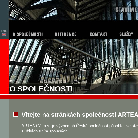
O SPOLEČNOSTI
Vítejte na stránkách společnosti ARTEA 
ARTEA CZ, a.s. je významná Česká společnost působící ve stav
službách s tím spojených.