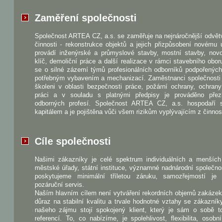
Zaměření společnosti
Společnost ARTEA CZ, a.s. se zaměřuje na nejnáročnější odvět
činnosti - rekonstrukce objektů a jejich přizpůsobení novému 
provádí inženýrské a průmyslové stavby, mostní stavby, nov
klíč, demoliční práce a další realizace v rámci stavebního obo
se o silné zázemí týmů profesionálních odborníků podpořenýc
potřebným vybavením a mechanizací. Zaměstnanci společnosti 
školeni v oblasti bezpečnosti práce, požární ochrany, ochrany
práci a v souladu s platnými předpisy je prováděno pře
odborných profesí. Společnost ARTEA CZ, a.s. hospodaří 
kapitálem a je pojištěna vůči všem rizikům vyplývajícím z činnost
Cíle společnosti
Našimi zákazníky je celé spektrum individuálních a menších 
městské úřady, státní instituce, významné nadnárodní společno
poskytujeme minimální tříletou záruku, samozřejmostí je
pozáruční servis.
Naším hlavním cílem není vytváření rekordních objemů zakázek
důraz na stabilní kvalitu a trvale hodnotné vztahy se zákazník
našeho zájmu stojí spokojený klient, který je sám o sobě to
referencí. To, co nabízíme, je spolehlivost, flexibilita, osobn