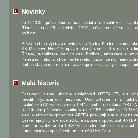
Novinky
25.10.2013 - práve dnes se nám podařilo dokončit velmi rychl
"Úprava kanceláří ředitelství ČSA", děkujeme všem za sp
rychlost.
Právě probíhá výstavba revitalizace školek Kladno, rekonstru
KB Mnichovo Hradiště, úprava inženýrských sítí v areálu skla
Říčany, revitalizace vodních cest Podkozí, ambasáda a rezid
Palestina, rekonstrukce ředitelského patra Český aeroholdi
drobné stavební a montážní práce spojené s facility managemen
Malá historie
Dosavadní historii akciové společnosti ARTEA CZ, a.s. char
několik významných mezníků. Osamostatněním z italsk
společnosti CA vznikla v roce 1992 stavební společnost ARTEA s
Rozšířením působnosti vzniká v roce 1995 společnost ART
s.r.o. V této době společnosti ARTEA poskytují své služby na 
České republiky a v roce 2001 je založena společnost ARTEA 
právními účinky ke dni 1.9.2006 následně proběhla fúze všech t
a nástupnickou společností se stala ARTEA CZ, a.s.