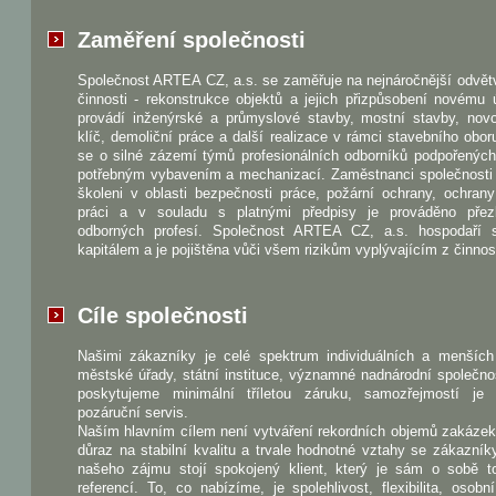
Zaměření společnosti
Společnost ARTEA CZ, a.s. se zaměřuje na nejnáročnější odvět
činnosti - rekonstrukce objektů a jejich přizpůsobení novému 
provádí inženýrské a průmyslové stavby, mostní stavby, nov
klíč, demoliční práce a další realizace v rámci stavebního obo
se o silné zázemí týmů profesionálních odborníků podpořenýc
potřebným vybavením a mechanizací. Zaměstnanci společnosti 
školeni v oblasti bezpečnosti práce, požární ochrany, ochrany
práci a v souladu s platnými předpisy je prováděno pře
odborných profesí. Společnost ARTEA CZ, a.s. hospodaří 
kapitálem a je pojištěna vůči všem rizikům vyplývajícím z činnost
Cíle společnosti
Našimi zákazníky je celé spektrum individuálních a menších 
městské úřady, státní instituce, významné nadnárodní společno
poskytujeme minimální tříletou záruku, samozřejmostí je
pozáruční servis.
Naším hlavním cílem není vytváření rekordních objemů zakázek
důraz na stabilní kvalitu a trvale hodnotné vztahy se zákazník
našeho zájmu stojí spokojený klient, který je sám o sobě to
referencí. To, co nabízíme, je spolehlivost, flexibilita, osobn