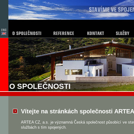
O SPOLEČNOSTI
Vítejte na stránkách společnosti ARTEA 
ARTEA CZ, a.s. je významná Česká společnost působící ve stav
službách s tím spojených.