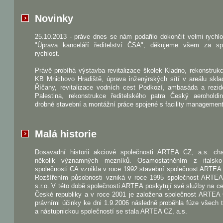
Novinky
25.10.2013 - práve dnes se nám podařilo dokončit velmi rychl
"Úprava kanceláří ředitelství ČSA", děkujeme všem za sp
rychlost.
Právě probíhá výstavba revitalizace školek Kladno, rekonstru
KB Mnichovo Hradiště, úprava inženýrských sítí v areálu skla
Říčany, revitalizace vodních cest Podkozí, ambasáda a rezid
Palestina, rekonstrukce ředitelského patra Český aeroholdi
drobné stavební a montážní práce spojené s facility managemen
Malá historie
Dosavadní historii akciové společnosti ARTEA CZ, a.s. char
několik významných mezníků. Osamostatněním z italsk
společnosti CA vznikla v roce 1992 stavební společnost ARTEA s
Rozšířením působnosti vzniká v roce 1995 společnost ART
s.r.o. V této době společnosti ARTEA poskytují své služby na 
České republiky a v roce 2001 je založena společnost ARTEA 
právními účinky ke dni 1.9.2006 následně proběhla fúze všech t
a nástupnickou společností se stala ARTEA CZ, a.s.