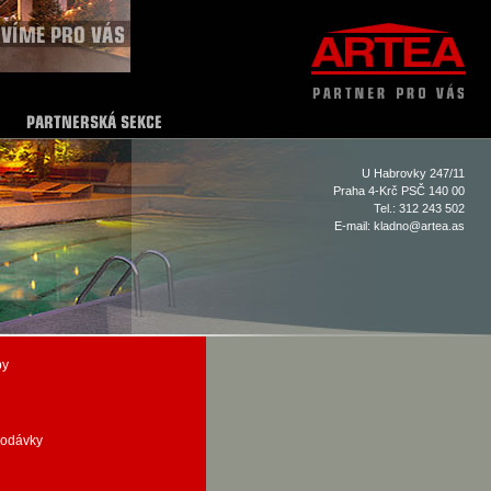
U Habrovky 247/11
Praha 4-Krč PSČ 140 00
Tel.: 312 243 502
E-mail:
kladno@artea.as
by
dodávky