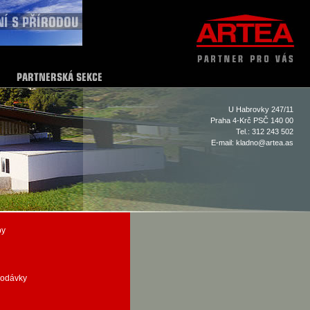
U Habrovky 247/11
Praha 4-Krč PSČ 140 00
Tel.: 312 243 502
E-mail:
kladno@artea.as
by
dodávky