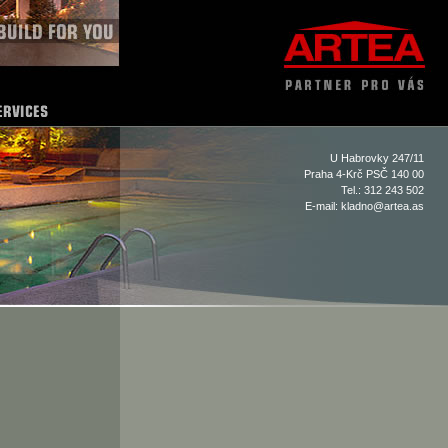
U Habrovky 247/11
Praha 4-Krč PSČ 140 00
Tel.: 312 243 502
E-mail:
kladno@artea.as