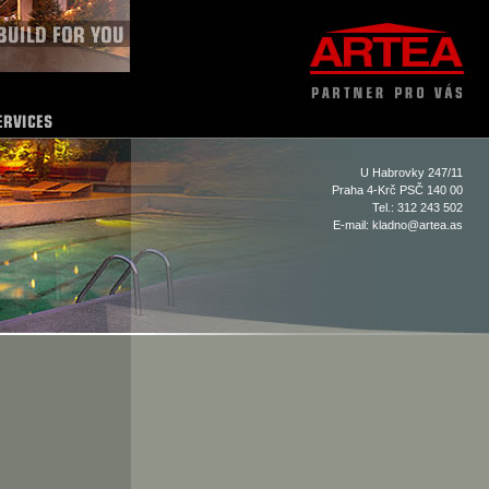
U Habrovky 247/11
Praha 4-Krč PSČ 140 00
Tel.: 312 243 502
E-mail:
kladno@artea.as