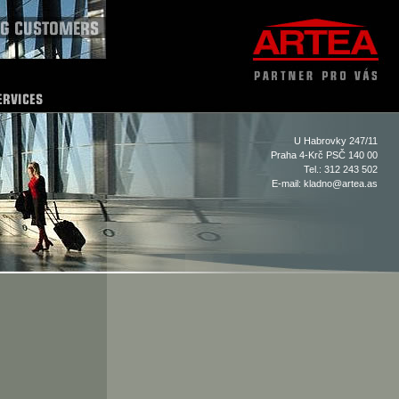
U Habrovky 247/11
Praha 4-Krč PSČ 140 00
Tel.: 312 243 502
E-mail:
kladno@artea.as