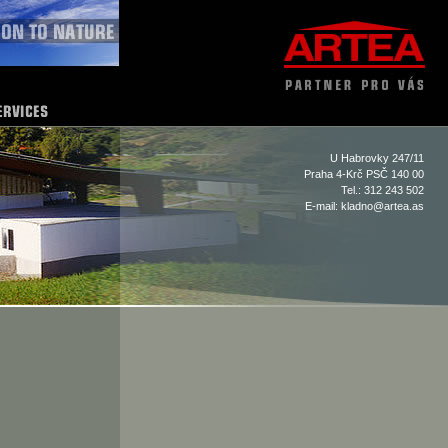
U Habrovky 247/11
Praha 4-Krč PSČ 140 00
Tel.: 312 243 502
E-mail:
kladno@artea.as