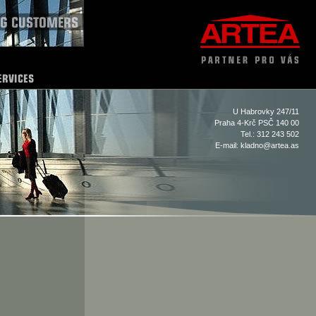
U Habrovky 247/11
Praha 4-Krč PSČ 140 00
Tel.: 312 243 502
E-mail:
kladno@artea.as