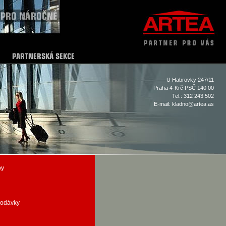
U Habrovky 247/11
Praha 4-Krč PSČ 140 00
Tel.: 312 243 502
E-mail:
kladno@artea.as
by
dodávky