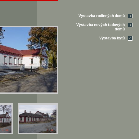
Výstavba rodinných domů
Výstavba nových řadových
domů
Výstavba bytů