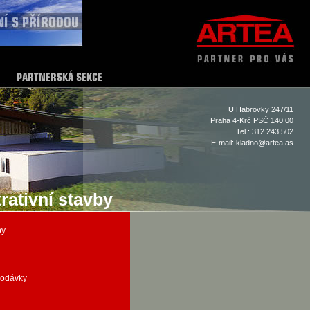
U Habrovky 247/11
Praha 4-Krč PSČ 140 00
Tel.: 312 243 502
E-mail:
kladno@artea.as
ativní stavby
by
dodávky