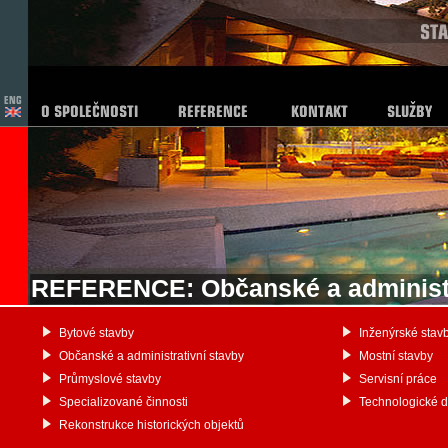
REFERENCE: Občanské a administr
Bytové stavby
Inženýrské stav
Občanské a administrativní stavby
Mostní stavby
Průmyslové stavby
Servisní práce
Specializované činnosti
Technologické 
Rekonstrukce historických objektů