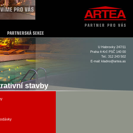
U Habrovky 247/11
Praha 4-Krč PSČ 140 00
Tel.: 312 243 502
E-mail:
kladno@artea.as
ativní stavby
by
dodávky