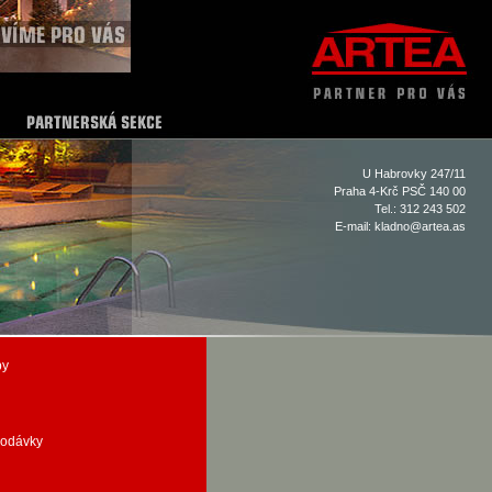
U Habrovky 247/11
Praha 4-Krč PSČ 140 00
Tel.: 312 243 502
E-mail:
kladno@artea.as
by
dodávky