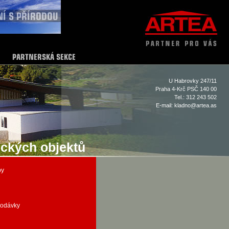
U Habrovky 247/11
Praha 4-Krč PSČ 140 00
Tel.: 312 243 502
E-mail:
kladno@artea.as
ckých objektů
by
dodávky