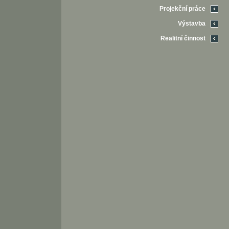
Projekční práce
Výstavba
Realitní činnost