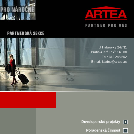
U Habrovky 247/11
Praha 4-Krč PSČ 140 00
Tel.: 312 243 502
E-mail:
kladno@artea.as
Developerské projekty
Poradenská činnost