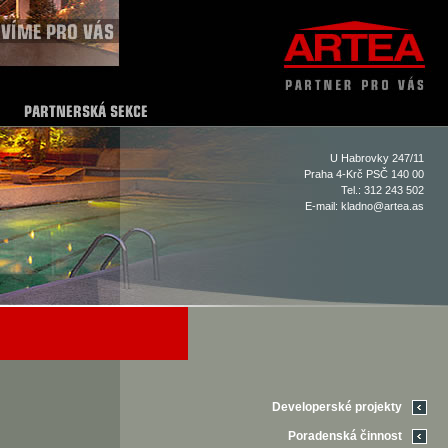
U Habrovky 247/11
Praha 4-Krč PSČ 140 00
Tel.: 312 243 502
E-mail:
kladno@artea.as
Developerské projekty
Poradenská činnost