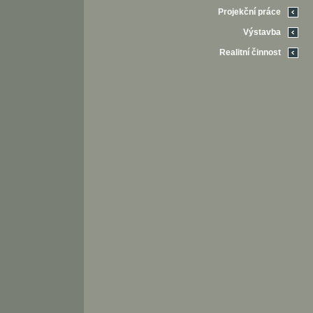
Projekční práce
Výstavba
Realitní činnost