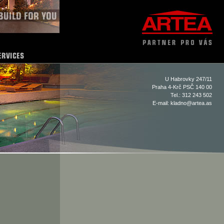
U Habrovky 247/11
Praha 4-Krč PSČ 140 00
Tel.: 312 243 502
E-mail:
kladno@artea.as