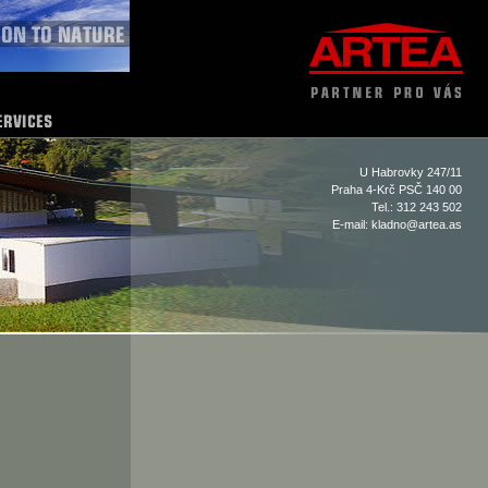
U Habrovky 247/11
Praha 4-Krč PSČ 140 00
Tel.: 312 243 502
E-mail:
kladno@artea.as