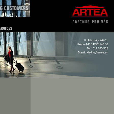
U Habrovky 247/11
Praha 4-Krč PSČ 140 00
Tel.: 312 243 502
E-mail:
kladno@artea.as