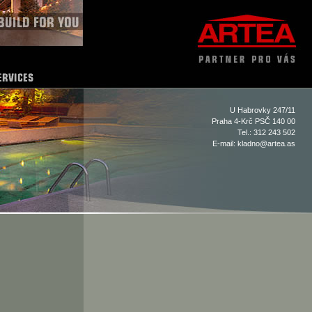
U Habrovky 247/11
Praha 4-Krč PSČ 140 00
Tel.: 312 243 502
E-mail:
kladno@artea.as