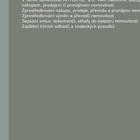
nákupem, prodejem či pronájmem nemovitostí.
Zprostředkování nákupu, prodeje, převodu a pronájmu nemo
Zprostředkování výměn a převodů nemovitostí
Sepsání smluv, dokumentů, vklady do katastru nemovitostí
Zajištění tržních odhadů a znaleckých posudků