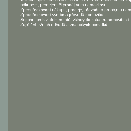
nákupem, prodejem či pronájmem nemovitostí.
Zprostředkování nákupu, prodeje, převodu a pronájmu nemo
Zprostředkování výměn a převodů nemovitostí
Sepsání smluv, dokumentů, vklady do katastru nemovitostí
Zajištění tržních odhadů a znaleckých posudků