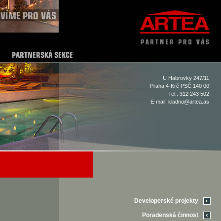
U Habrovky 247/11
Praha 4-Krč PSČ 140 00
Tel.: 312 243 502
E-mail:
kladno@artea.as
Developerské projekty
Poradenská činnost