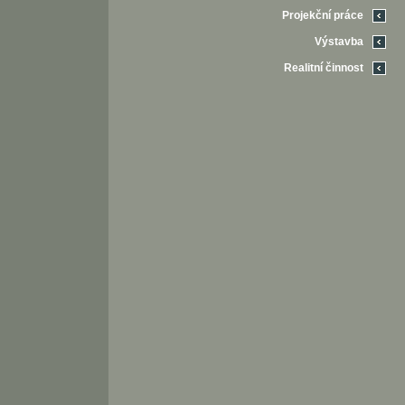
Projekční práce
Výstavba
Realitní činnost