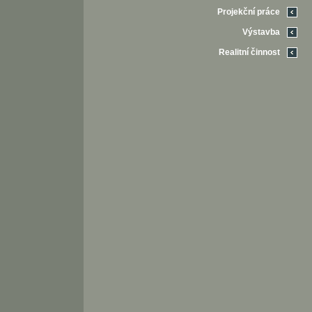
Projekční práce
Výstavba
Realitní činnost