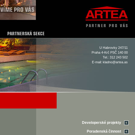
U Habrovky 247/11
Praha 4-Krč PSČ 140 00
Tel.: 312 243 502
E-mail:
kladno@artea.as
Developerské projekty
Poradenská činnost