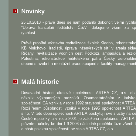
Novinky
25.10.2013 - práve dnes se nám podařilo dokončit velmi rychl
"Úprava kanceláří ředitelství ČSA", děkujeme všem za sp
rychlost.
Právě probíhá výstavba revitalizace školek Kladno, rekonstru
KB Mnichovo Hradiště, úprava inženýrských sítí v areálu skla
Říčany, revitalizace vodních cest Podkozí, ambasáda a rezid
Palestina, rekonstrukce ředitelského patra Český aeroholdi
drobné stavební a montážní práce spojené s facility managemen
Malá historie
Dosavadní historii akciové společnosti ARTEA CZ, a.s. char
několik významných mezníků. Osamostatněním z italsk
společnosti CA vznikla v roce 1992 stavební společnost ARTEA s
Rozšířením působnosti vzniká v roce 1995 společnost ART
s.r.o. V této době společnosti ARTEA poskytují své služby na 
České republiky a v roce 2001 je založena společnost ARTEA 
právními účinky ke dni 1.9.2006 následně proběhla fúze všech t
a nástupnickou společností se stala ARTEA CZ, a.s.