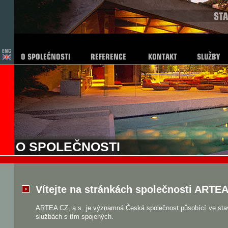
O SPOLEČNOSTI
Vítejte na stránkách společnosti ARTEA 
ARTEA CZ, a.s. je významná Česká společnost působící ve stav
službách s tím spojených.