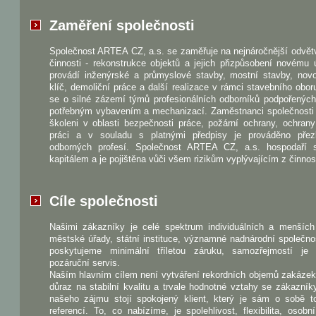
Zaměření společnosti
Společnost ARTEA CZ, a.s. se zaměřuje na nejnáročnější odvět
činnosti - rekonstrukce objektů a jejich přizpůsobení novému 
provádí inženýrské a průmyslové stavby, mostní stavby, nov
klíč, demoliční práce a další realizace v rámci stavebního obo
se o silné zázemí týmů profesionálních odborníků podpořenýc
potřebným vybavením a mechanizací. Zaměstnanci společnosti 
školeni v oblasti bezpečnosti práce, požární ochrany, ochrany
práci a v souladu s platnými předpisy je prováděno pře
odborných profesí. Společnost ARTEA CZ, a.s. hospodaří 
kapitálem a je pojištěna vůči všem rizikům vyplývajícím z činnost
Cíle společnosti
Našimi zákazníky je celé spektrum individuálních a menších 
městské úřady, státní instituce, významné nadnárodní společno
poskytujeme minimální tříletou záruku, samozřejmostí je
pozáruční servis.
Naším hlavním cílem není vytváření rekordních objemů zakázek
důraz na stabilní kvalitu a trvale hodnotné vztahy se zákazník
našeho zájmu stojí spokojený klient, který je sám o sobě to
referencí. To, co nabízíme, je spolehlivost, flexibilita, osobn