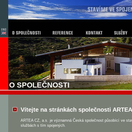
O SPOLEČNOSTI
Vítejte na stránkách společnosti ARTEA 
ARTEA CZ, a.s. je významná Česká společnost působící ve stav
službách s tím spojených.