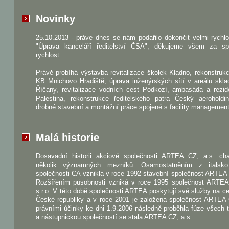
Novinky
25.10.2013 - práve dnes se nám podařilo dokončit velmi rychl
"Úprava kanceláří ředitelství ČSA", děkujeme všem za sp
rychlost.
Právě probíhá výstavba revitalizace školek Kladno, rekonstru
KB Mnichovo Hradiště, úprava inženýrských sítí v areálu skla
Říčany, revitalizace vodních cest Podkozí, ambasáda a rezid
Palestina, rekonstrukce ředitelského patra Český aeroholdi
drobné stavební a montážní práce spojené s facility managemen
Malá historie
Dosavadní historii akciové společnosti ARTEA CZ, a.s. char
několik významných mezníků. Osamostatněním z italsk
společnosti CA vznikla v roce 1992 stavební společnost ARTEA s
Rozšířením působnosti vzniká v roce 1995 společnost ART
s.r.o. V této době společnosti ARTEA poskytují své služby na 
České republiky a v roce 2001 je založena společnost ARTEA 
právními účinky ke dni 1.9.2006 následně proběhla fúze všech t
a nástupnickou společností se stala ARTEA CZ, a.s.