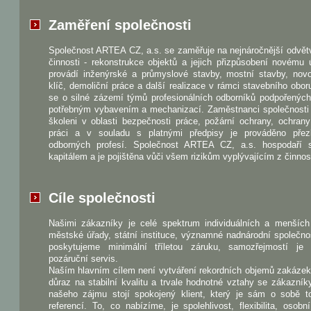
Zaměření společnosti
Společnost ARTEA CZ, a.s. se zaměřuje na nejnáročnější odvět
činnosti - rekonstrukce objektů a jejich přizpůsobení novému 
provádí inženýrské a průmyslové stavby, mostní stavby, nov
klíč, demoliční práce a další realizace v rámci stavebního obo
se o silné zázemí týmů profesionálních odborníků podpořenýc
potřebným vybavením a mechanizací. Zaměstnanci společnosti 
školeni v oblasti bezpečnosti práce, požární ochrany, ochrany
práci a v souladu s platnými předpisy je prováděno pře
odborných profesí. Společnost ARTEA CZ, a.s. hospodaří 
kapitálem a je pojištěna vůči všem rizikům vyplývajícím z činnost
Cíle společnosti
Našimi zákazníky je celé spektrum individuálních a menších 
městské úřady, státní instituce, významné nadnárodní společno
poskytujeme minimální tříletou záruku, samozřejmostí je
pozáruční servis.
Naším hlavním cílem není vytváření rekordních objemů zakázek
důraz na stabilní kvalitu a trvale hodnotné vztahy se zákazník
našeho zájmu stojí spokojený klient, který je sám o sobě to
referencí. To, co nabízíme, je spolehlivost, flexibilita, osobn