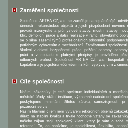
Zaměření společnosti
Společnost ARTEA CZ, a.s. se zaměřuje na nejnáročnější odvět
činnosti - rekonstrukce objektů a jejich přizpůsobení novému 
provádí inženýrské a průmyslové stavby, mostní stavby, nov
klíč, demoliční práce a další realizace v rámci stavebního obo
se o silné zázemí týmů profesionálních odborníků podpořenýc
potřebným vybavením a mechanizací. Zaměstnanci společnosti 
školeni v oblasti bezpečnosti práce, požární ochrany, ochrany
práci a v souladu s platnými předpisy je prováděno pře
odborných profesí. Společnost ARTEA CZ, a.s. hospodaří 
kapitálem a je pojištěna vůči všem rizikům vyplývajícím z činnost
Cíle společnosti
Našimi zákazníky je celé spektrum individuálních a menších 
městské úřady, státní instituce, významné nadnárodní společno
poskytujeme minimální tříletou záruku, samozřejmostí je
pozáruční servis.
Naším hlavním cílem není vytváření rekordních objemů zakázek
důraz na stabilní kvalitu a trvale hodnotné vztahy se zákazník
našeho zájmu stojí spokojený klient, který je sám o sobě to
referencí. To, co nabízíme, je spolehlivost, flexibilita, osobn