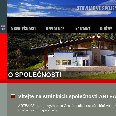
O SPOLEČNOSTI
Vítejte na stránkách společnosti ARTEA 
ARTEA CZ, a.s. je významná Česká společnost působící ve stav
službách s tím spojených.