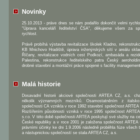
Novinky
25.10.2013 - práve dnes se nám podařilo dokončit velmi rychl
"Úprava kanceláří ředitelství ČSA", děkujeme všem za sp
rychlost.
Právě probíhá výstavba revitalizace školek Kladno, rekonstru
KB Mnichovo Hradiště, úprava inženýrských sítí v areálu skla
Říčany, revitalizace vodních cest Podkozí, ambasáda a rezid
Palestina, rekonstrukce ředitelského patra Český aeroholdi
drobné stavební a montážní práce spojené s facility managemen
Malá historie
Dosavadní historii akciové společnosti ARTEA CZ, a.s. char
několik významných mezníků. Osamostatněním z italsk
společnosti CA vznikla v roce 1992 stavební společnost ARTEA s
Rozšířením působnosti vzniká v roce 1995 společnost ART
s.r.o. V této době společnosti ARTEA poskytují své služby na 
České republiky a v roce 2001 je založena společnost ARTEA 
právními účinky ke dni 1.9.2006 následně proběhla fúze všech t
a nástupnickou společností se stala ARTEA CZ, a.s.