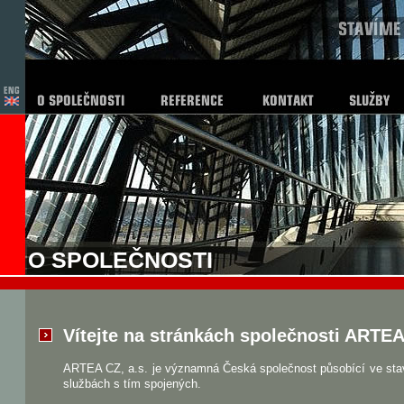
O SPOLEČNOSTI
Vítejte na stránkách společnosti ARTEA 
ARTEA CZ, a.s. je významná Česká společnost působící ve stav
službách s tím spojených.