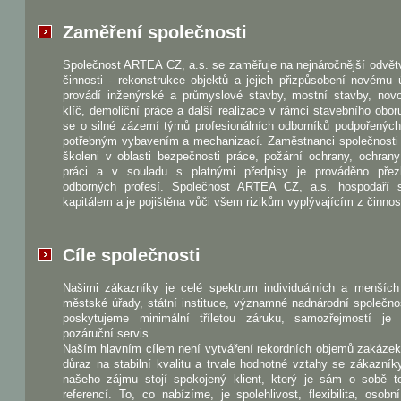
Zaměření společnosti
Společnost ARTEA CZ, a.s. se zaměřuje na nejnáročnější odvět
činnosti - rekonstrukce objektů a jejich přizpůsobení novému 
provádí inženýrské a průmyslové stavby, mostní stavby, nov
klíč, demoliční práce a další realizace v rámci stavebního obo
se o silné zázemí týmů profesionálních odborníků podpořenýc
potřebným vybavením a mechanizací. Zaměstnanci společnosti 
školeni v oblasti bezpečnosti práce, požární ochrany, ochrany
práci a v souladu s platnými předpisy je prováděno pře
odborných profesí. Společnost ARTEA CZ, a.s. hospodaří 
kapitálem a je pojištěna vůči všem rizikům vyplývajícím z činnost
Cíle společnosti
Našimi zákazníky je celé spektrum individuálních a menších 
městské úřady, státní instituce, významné nadnárodní společno
poskytujeme minimální tříletou záruku, samozřejmostí je
pozáruční servis.
Naším hlavním cílem není vytváření rekordních objemů zakázek
důraz na stabilní kvalitu a trvale hodnotné vztahy se zákazník
našeho zájmu stojí spokojený klient, který je sám o sobě to
referencí. To, co nabízíme, je spolehlivost, flexibilita, osobn